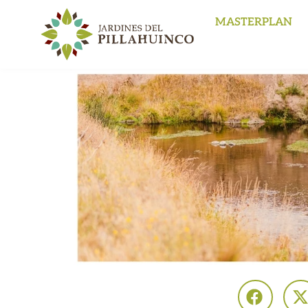
MASTERPLAN
Enterate de las últimas novedades en los
Jardines
Estoy de acuerdo con las condiciones y políticas de
privacidad.
(Podés darte de baja en cualqueir momento)
Nombre
Email