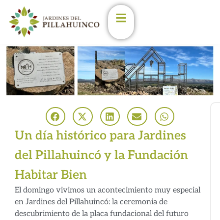
Enterate de las últimas
novedades en los
Jardines
Estoy de acuerdo con las
condiciones y políticas de
privacidad.
(Podés darte de baja en
cualqueir momento)
Un día histórico para Jardines
Nombre
del Pillahuincó y la Fundación
Email
Habitar Bien
El domingo vivimos un acontecimiento muy especial
en Jardines del Pillahuincó: la ceremonia de
descubrimiento de la placa fundacional del futuro