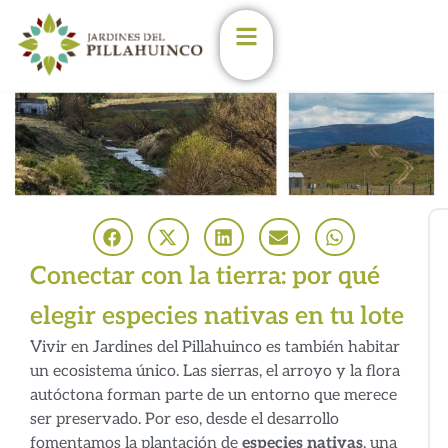
Enterate de las últimas
novedades en los
Jardines
Estoy de acuerdo con las
condiciones y políticas de
privacidad.
(Podés darte de baja en
cualqueir momento)
Conectar con la tierra: por qué
Nombre
elegir especies nativas en tu lote
Email
Vivir en Jardines del Pillahuinco es también habitar
un ecosistema único. Las sierras, el arroyo y la flora
autóctona forman parte de un entorno que merece
ser preservado. Por eso, desde el desarrollo
fomentamos la plantación de
especies nativas
, una