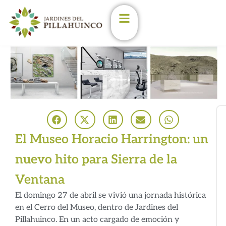
Enterate de las últimas
novedades en los
Jardines
Estoy de acuerdo con las
condiciones y políticas de
privacidad.
(Podés darte de baja en
cualqueir momento)
El Museo Horacio Harrington: un
Nombre
nuevo hito para Sierra de la
Email
Ventana
El domingo 27 de abril se vivió una jornada histórica
en el Cerro del Museo, dentro de Jardines del
Pillahuinco. En un acto cargado de emoción y