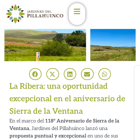
Enterate de las últimas
novedades en los
Jardines
Estoy de acuerdo con las
condiciones y políticas de
privacidad.
(Podés darte de baja en
cualqueir momento)
La Ribera: una oportunidad
Nombre
excepcional en el aniversario de
Email
Sierra de la Ventana
En el marco del
118° Aniversario de Sierra de la
Ventana
, Jardines del Pillahuinco lanzó una
propuesta puntual y excepcional
en uno de sus