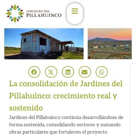
Enterate de las últimas
novedades en los
Jardines
Estoy de acuerdo con las
condiciones y políticas de
privacidad.
(Podés darte de baja en
cualqueir momento)
La consolidación de Jardines del
Nombre
Pillahuinco: crecimiento real y
Email
sostenido
Jardines del Pillahuinco continúa desarrollándose de
forma sostenida, consolidando sectores y sumando
obras particulares que fortalecen el proyecto.