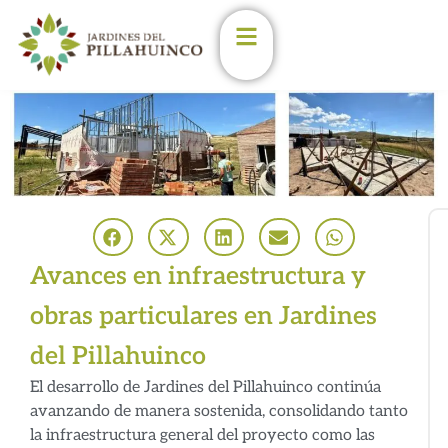
Enterate de las últimas
novedades en los
Jardines
Estoy de acuerdo con las
condiciones y políticas de
privacidad.
(Podés darte de baja en
cualqueir momento)
Avances en infraestructura y
Nombre
obras particulares en Jardines
Email
del Pillahuinco
El desarrollo de Jardines del Pillahuinco continúa
avanzando de manera sostenida, consolidando tanto
la infraestructura general del proyecto como las