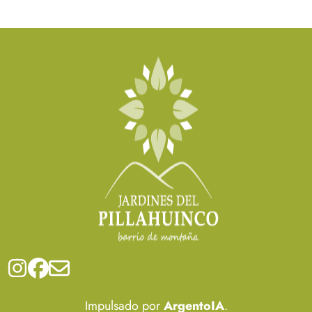
Impulsado por
ArgentoIA
.