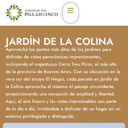
Enterate de las últimas
novedades en los
Jardines
JARDÍN DE LA COLINA
Estoy de acuerdo con las
Aprovechá los puntos más altos de los Jardines para
condiciones y políticas de
privacidad.
disfrutar de vistas panorámicas impresionantes,
(Podés darte de baja en
cualqueir momento)
incluyendo el majestuoso Cerro Tres Picos, el más alto
de la provincia de Buenos Aires. Con su ubicación en la
Nombre
Email
vera sur del arroyo El Negro, cada parcela en Jardín de
la Colina aprovecha al máximo el paisaje circundante,
proporcionando una sensación de amplitud y libertad.
Aquí, el aire fresco y las vistas interminables son parte
de tu día a día, invitándote a disfrutar de un hogar en un
entorno privilegiado y distinguido.