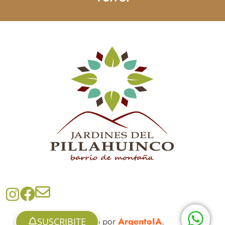
Impulsado por
ArgentoIA
.
SUSCRIBITE